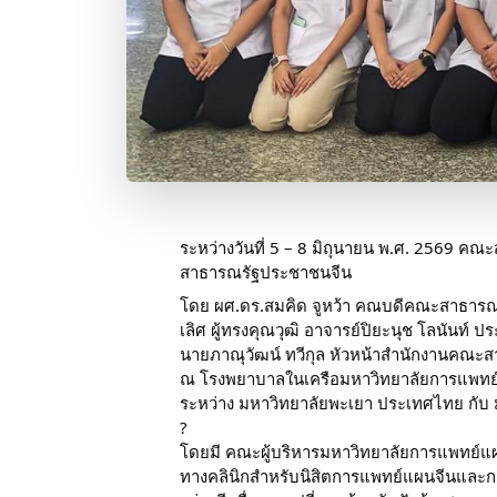
ระหว่างวันที่ 5 – 8 มิถุนายน พ.ศ. 2569 ค
สาธารณรัฐประชาชนจีน
โดย ผศ.ดร.สมคิด จูหว้า คณบดีคณะสาธารณส
เลิศ ผู้ทรงคุณวุฒิ อาจารย์ปิยะนุช โลนันท
นายภาณุวัฒน์ ทวีกุล หัวหน้าสำนักงานคณะสา
ณ โรงพยาบาลในเครือมหาวิทยาลัยการแพทย์แผ
ระหว่าง มหาวิทยาลัยพะเยา ประเทศไทย กับ
?
โดยมี คณะผู้บริหารมหาวิทยาลัยการแพทย์แผน
ทางคลินิกสำหรับนิสิตการแพทย์แผนจีนและก