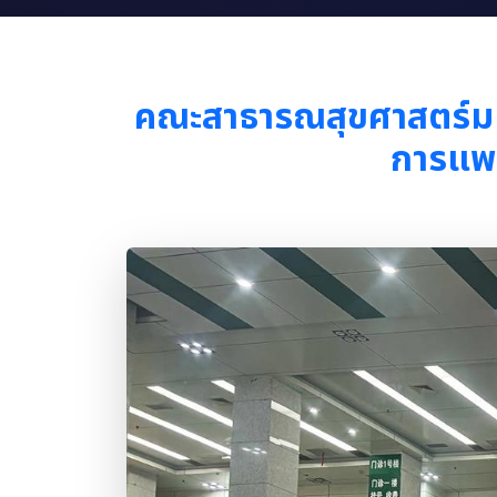
คณะสาธารณสุขศาสตร์มหา
การแพท