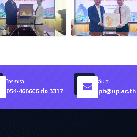
โทรหาเรา:
อีเมล:
054-466666 ต่อ 3317
ph@up.ac.th