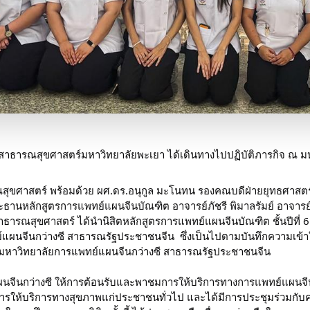
ณะสาธารณสุขศาสตร์มหาวิทยาลัยพะเยา ได้เดินทางไปปฏิบัติภารกิจ ณ ม
ุขศาสตร์ พร้อมด้วย ผศ.ดร.อนุกูล มะโนทน รองคณบดีฝ่ายยุทธศาสตร
์ ประธานหลักสูตรการแพทย์แผนจีนบัณฑิต อาจารย์ภัชรี พิมาลรัมย์ อาจ
ธารณสุขศาสตร์ ได้นำนิสิตหลักสูตรการแพทย์แผนจีนบัณฑิต ชั้นปีที่ 6
นจีนกว่างซี สาธารณรัฐประชาชนจีน  ซึ่งเป็นไปตามบันทึกความเข้าใ
 มหาวิทยาลัยการแพทย์แผนจีนกว่างซี สาธารณรัฐประชาชนจีน  
จีนกว่างซี ให้การต้อนรับและพาชมการให้บริการทางการแพทย์แผนจีน ใน
ารให้บริการทางสุขภาพแก่ประชาชนทั่วไป และได้มีการประชุมร่วมกับ