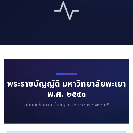
พระราชบัญญัติ มหาวิทยาลัยพะเยา
พ.ศ. ๒๕๕๓
ฉบับคัดข้อความสำคัญ: มาตรา ๖ • ๗ • ๑๓ • ๓๕